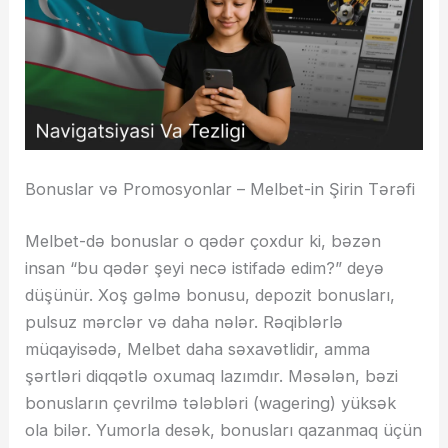
Bonuslar və Promosyonlar – Melbet-in Şirin Tərəfi
Melbet-də bonuslar o qədər çoxdur ki, bəzən
insan “bu qədər şeyi necə istifadə edim?” deyə
düşünür. Xoş gəlmə bonusu, depozit bonusları,
pulsuz mərclər və daha nələr. Rəqiblərlə
müqayisədə, Melbet daha səxavətlidir, amma
şərtləri diqqətlə oxumaq lazımdır. Məsələn, bəzi
bonusların çevrilmə tələbləri (wagering) yüksək
ola bilər. Yumorla desək, bonusları qazanmaq üçün