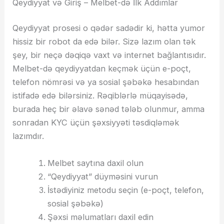
Qeydiyyat və Giriş – Melbet-də İlk Addımlar
Qeydiyyat prosesi o qədər sadədir ki, hətta yumor
hissiz bir robot da edə bilər. Sizə lazım olan tək
şey, bir neçə dəqiqə vaxt və internet bağlantısıdır.
Melbet-də qeydiyyatdan keçmək üçün e-poçt,
telefon nömrəsi və ya sosial şəbəkə hesabından
istifadə edə bilərsiniz. Rəqiblərlə müqayisədə,
burada heç bir əlavə sənəd tələb olunmur, amma
sonradan KYC üçün şəxsiyyəti təsdiqləmək
lazımdır.
Melbet saytına daxil olun
“Qeydiyyat” düyməsini vurun
İstədiyiniz metodu seçin (e-poçt, telefon,
sosial şəbəkə)
Şəxsi məlumatları daxil edin