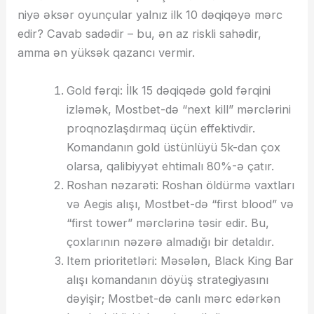
niyə əksər oyunçular yalnız ilk 10 dəqiqəyə mərc
edir? Cavab sadədir – bu, ən az riskli sahədir,
amma ən yüksək qazancı vermir.
Gold fərqi: İlk 15 dəqiqədə gold fərqini
izləmək, Mostbet-də “next kill” mərclərini
proqnozlaşdırmaq üçün effektivdir.
Komandanın gold üstünlüyü 5k-dan çox
olarsa, qalibiyyət ehtimalı 80%-ə çatır.
Roshan nəzarəti: Roshan öldürmə vaxtları
və Aegis alışı, Mostbet-də “first blood” və
“first tower” mərclərinə təsir edir. Bu,
çoxlarının nəzərə almadığı bir detaldır.
Item prioritetləri: Məsələn, Black King Bar
alışı komandanın döyüş strategiyasını
dəyişir; Mostbet-də canlı mərc edərkən