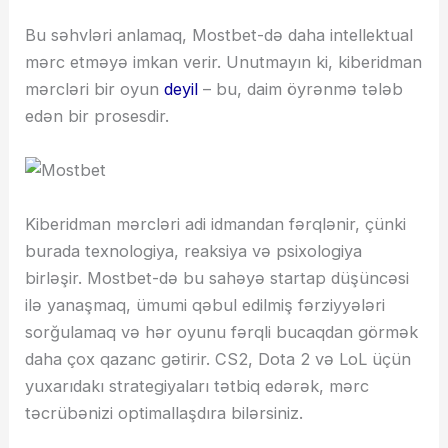
Bu səhvləri anlamaq, Mostbet-də daha intellektual
mərc etməyə imkan verir. Unutmayın ki, kiberidman
mərcləri bir oyun
deyil
– bu, daim öyrənmə tələb
edən bir prosesdir.
Kiberidman mərcləri adi idmandan fərqlənir, çünki
burada texnologiya, reaksiya və psixologiya
birləşir. Mostbet-də bu sahəyə startap düşüncəsi
ilə yanaşmaq, ümumi qəbul edilmiş fərziyyələri
sorğulamaq və hər oyunu fərqli bucaqdan görmək
daha çox qazanc gətirir. CS2, Dota 2 və LoL üçün
yuxarıdakı strategiyaları tətbiq edərək, mərc
təcrübənizi optimallaşdıra bilərsiniz.