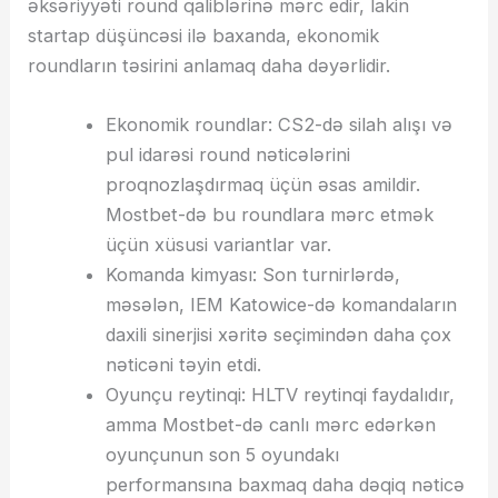
əksəriyyəti round qaliblərinə mərc edir, lakin
startap düşüncəsi ilə baxanda, ekonomik
roundların təsirini anlamaq daha dəyərlidir.
Ekonomik roundlar: CS2-də silah alışı və
pul idarəsi round nəticələrini
proqnozlaşdırmaq üçün əsas amildir.
Mostbet-də bu roundlara mərc etmək
üçün xüsusi variantlar var.
Komanda kimyası: Son turnirlərdə,
məsələn, IEM Katowice-də komandaların
daxili sinerjisi xəritə seçimindən daha çox
nəticəni təyin etdi.
Oyunçu reytinqi: HLTV reytinqi faydalıdır,
amma Mostbet-də canlı mərc edərkən
oyunçunun son 5 oyundakı
performansına baxmaq daha dəqiq nəticə