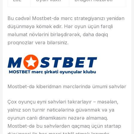
Bu cədvəl Mostbet-də mərc strategiyanızı yenidən
düşünməyə kömək edir. Hər oyun üçün fərqli
məlumat növlərini birləşdirərək, daha dəqiq
proqnozlar verə bilərsiniz.
Mostbet-də kiberidman mərclərində ümumi səhvlər
Çox oyunçu eyni səhvləri təkrarlayır – məsələn,
yalnız son turnir nəticələrinə güvənmək və ya
oyunun canlı dinamikasını nəzərə almamaq.
Mostbet-də bu səhvlərdən qaçmaq üçün startap